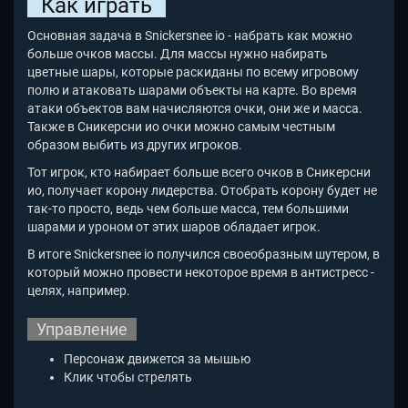
Как играть
Основная задача в Snickersnee io
- набрать как можно
больше очков массы. Для массы нужно набирать
цветные шары, которые раскиданы по всему игровому
полю и атаковать шарами объекты на карте. Во время
атаки объектов вам начисляются очки, они же и масса.
Также в Сникерсни ио очки можно самым честным
образом выбить из других игроков.
Тот игрок, кто набирает больше всего очков в Сникерсни
ио, получает корону лидерства. Отобрать корону будет не
так-то просто, ведь чем больше масса, тем большими
шарами и уроном от этих шаров обладает игрок.
В итоге Snickersnee io
получился своеобразным шутером, в
который можно провести некоторое время в антистресс -
целях, например.
Управление
Персонаж движется за мышью
Клик чтобы стрелять