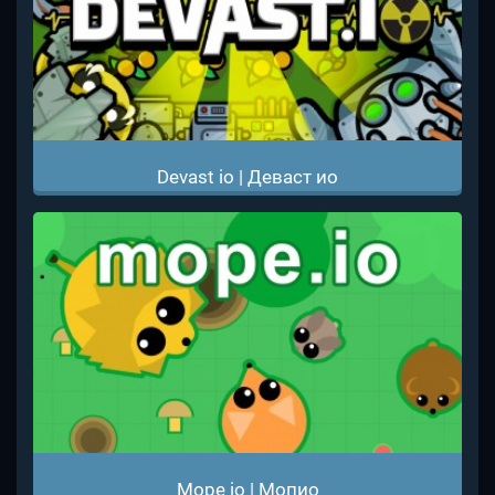
Devast io | Деваст ио
Mope io | Мопио