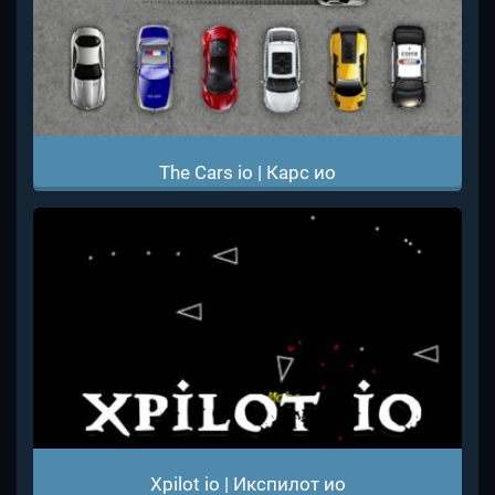
The Cars io | Карс ио
Xpilot io | Икспилот ио