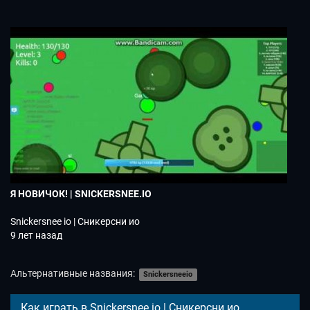
Я НОВИЧОК! | SNICKERSNEE.IO
Snickersnee io | Сникерсни ио
9 лет назад
Альтернативные названия:
Snickersneeio
Как играть в Snickersnee io | Сникерсни ио