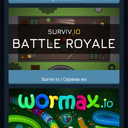
Surviv io | Сурвив ио