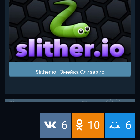
Slither io | Змейка Слизарио
6
10
6