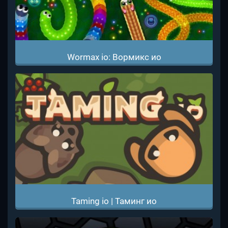
Wormax io: Вормикс ио
Taming io | Таминг ио