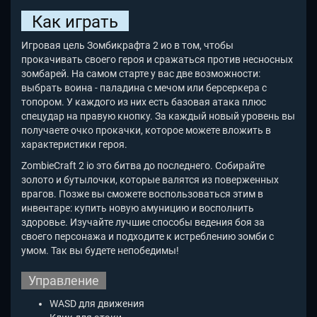
Как играть
Игровая цель Зомбикрафта 2 ио в том, чтобы
прокачивать своего героя и сражаться против несносных
зомбарей. На самом старте у вас две возможности:
выбрать воина - паладина с мечом или берсеркера с
топором. У каждого из них есть базовая атака плюс
спецудар на правую кнопку. За каждый новый уровень вы
получаете очко прокачки, которое можете вложить в
характеристики героя.
ZombieCraft 2 io
это битва до последнего. Собирайте
золото и бутылочки, которые валятся из поверженных
врагов. Позже вы сможете воспользоваться этим в
инвентаре: купить новую амуницию и восполнить
здоровье. Изучайте лучшие способы ведения боя за
своего персонажа и подходите к истреблению зомби с
умом. Так вы будете непобедимы!
Управление
WASD для движения