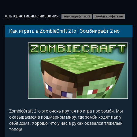
Альтернативные названия:
зомбикрафт ио 2
зомби крафт 2 ио
Как играть в ZombieCraft 2 io | Зомбикрафт 2 ио
ZombieCraft 2 io это очень крутая ио игра про зомби. Мы
оказываемся в кошмарном миру, где зомби ходят как у
себя дома. Хорошо, что у нас в руках оказался тяжелый
топор!