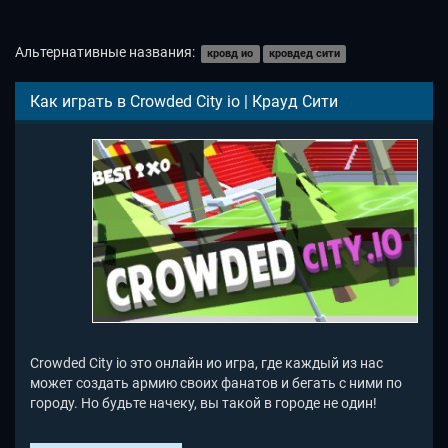
Альтернативные названия:
кровд ио
кровдед сити
Как играть в Crowded City io | Крауд Сити
Crowded City io это онлайн ио игра, где каждый из нас
может создать армию своих фанатов и бегать с ними по
городу. Но будьте начеку, вы такой в городе не один!