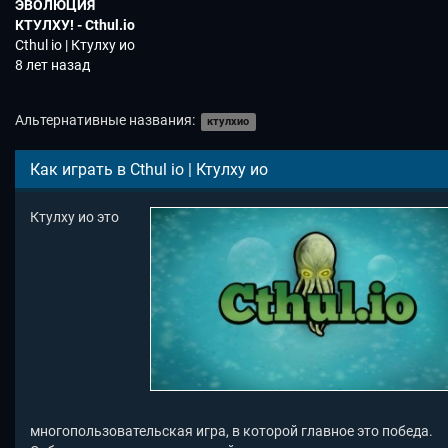
ЭВОЛЮЦИЯ
КТУЛХУ! - Cthul.io
Новая io Игра
Cthul io | Ктулху ио
8 лет назад
Альтернативные названия:
ктулхио
Как играть в Cthul io | Ктулху ио
Ктулху ио это
многопользовательская игра, в которой главное это победа.