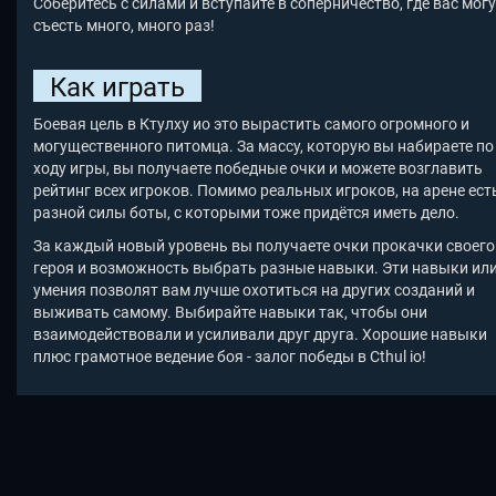
Соберитесь с силами и вступайте в соперничество, где вас мог
съесть много, много раз!
Как играть
Боевая цель в Ктулху ио это вырастить самого огромного и
могущественного питомца. За массу, которую вы набираете по
ходу игры, вы получаете победные очки и можете возглавить
рейтинг всех игроков. Помимо реальных игроков, на арене ест
разной силы боты, с которыми тоже придётся иметь дело.
За каждый новый уровень вы получаете очки прокачки своего
героя и возможность выбрать разные навыки. Эти навыки ил
умения позволят вам лучше охотиться на других созданий и
выживать самому. Выбирайте навыки так, чтобы они
взаимодействовали и усиливали друг друга. Хорошие навыки
плюс грамотное ведение боя - залог победы в Cthul io
!