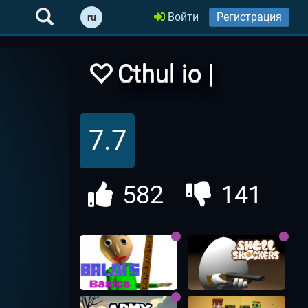
Войти
Регистрация
ru
Cthul io |
Ктулху ио
7.7
582
141