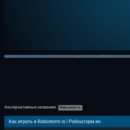
Альтернативные названия:
Robo storm io
Как играть в Robostorm io | Робошторм ио