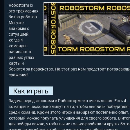
Robostorm io
это трёхмерная
битва роботов.
Мы уже
знакомы с
ситуацией,
когда 4
команды
начинают в
разных углах
карты и
борются за первенство. На этот раз нам предстоит потрясающ
сражение!
Как играть
Задача перед игроками в Робошторме ио очень ясная. Есть 4
команды и несколько минут на то, чтобы выявить победителя
среди команд. Кроме этого игроки набирают постепенно опыт,
который можно покупать улучшения для своего робота. В итог
для победы важно, чтобы вы не только разбивали других ботов
и сами не погибали, чтобы не давать очки победы своим