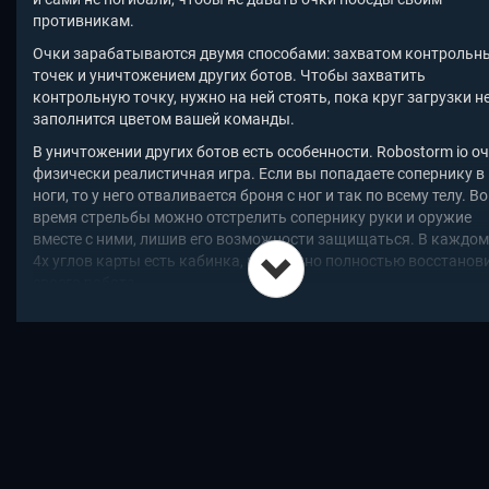
противникам.
Очки зарабатываются двумя способами: захватом контрольн
точек и уничтожением других ботов. Чтобы захватить
контрольную точку, нужно на ней стоять, пока круг загрузки н
заполнится цветом вашей команды.
В уничтожении других ботов есть особенности. Robostorm io о
физически реалистичная игра. Если вы попадаете сопернику в
ноги, то у него отваливается броня с ног и так по всему телу. Во
время стрельбы можно отстрелить сопернику руки и оружие
вместе с ними, лишив его возможности защищаться. В каждом
4х углов карты есть кабинка, где можно полностью восстанов
своего робота.
У ботов есть 2 встроенных бустера: рывок, активизируемый
пробелом и щит, который фильтрует большой процент урона, а
апгрейде может также отбрасывать бомбы и ракеты в сторон
соперника.
Управление
WASD для передвижения
Левый и правый клик для стрельбы левым и правым