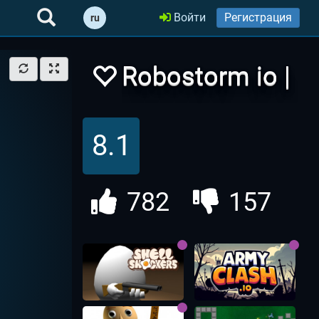
Войти
Регистрация
ru
Robostorm io |
Робошторм
8.1
ио
782
157