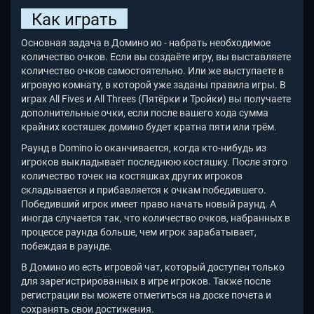
Как играть
Основная задача в Домино ио - набрать необходимое
количество очков. Если вы создаёте игру, вы выставляете
количество очков самостоятельно. Или же выступаете в
игровую комнату, в которой уже заданы правила игры. В
играх All Fives и All Threes (Пятёрки и Тройки) вы получаете
дополнительные очки, если после вашего хода сумма
крайних костяшек домино будет кратна пяти или трём.
Раунд в Domino io
оканчивается, когда кто-нибудь из
игроков выкладывает последнюю костяшку. После этого
количество точек на костяшках других игроков
складывается и прибавляется к очкам победившего.
Победивший игрок имеет право начать новый раунд. А
иногда случается так, что количество очков, набранных в
процессе раунда больше, чем игрок зарабатывает,
побеждая в раунде.
В Домино ио есть игровой чат, который доступен только
для зарегистрированных в игре игроков. Также после
регистрации вы можете отметиться на доске почета и
сохранять свои достижения.