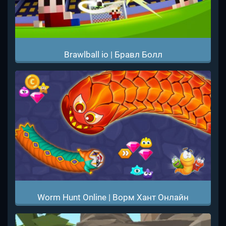
Brawlball io | Бравл Болл
Worm Hunt Online | Ворм Хант Онлайн