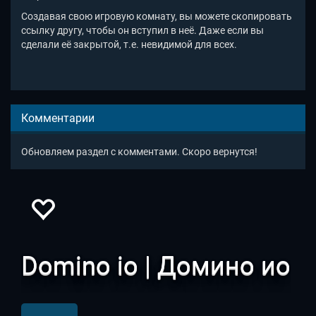
Создавая свою игровую комнату, вы можете скопировать
ссылку другу, чтобы он вступил в неё. Даже если вы
сделали её закрытой, т.е. невидимой для всех.
Комментарии
Обновляем раздел с комментами. Скоро вернутся!
Domino io | Домино ио