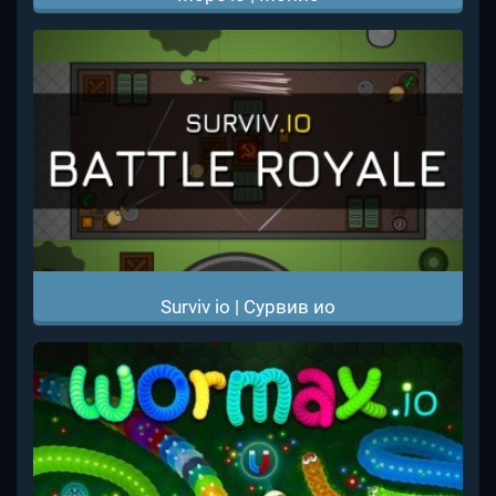
Surviv io | Сурвив ио