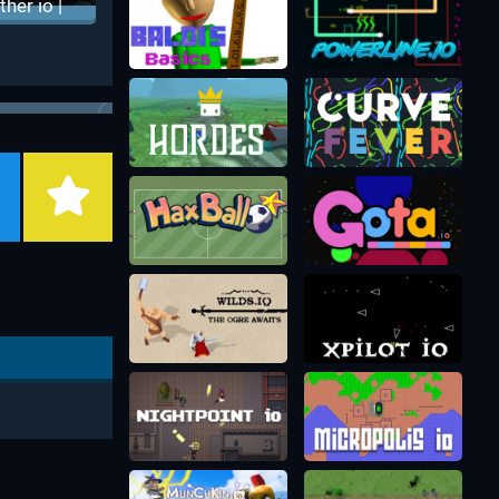
ither io |
мейка
изарио
1