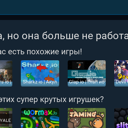
, но она больше не работа
ас есть похожие игры!
 io |
Sharkz io | Акул
Glap io | Глап ио
Devil 
орец
ио
Дэви
 этих супер крутых игрушек?