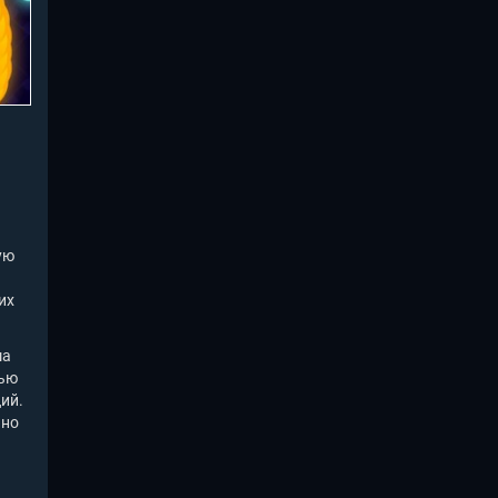
ую
их
ша
щью
ий.
 но