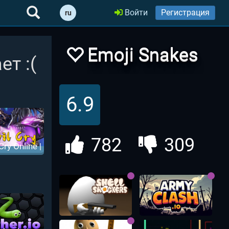
Войти
Регистрация
ru
Emoji Snakes
ет :(
io | Эмодзи ио
6.9
782
309
Cry Online |
л Край ио