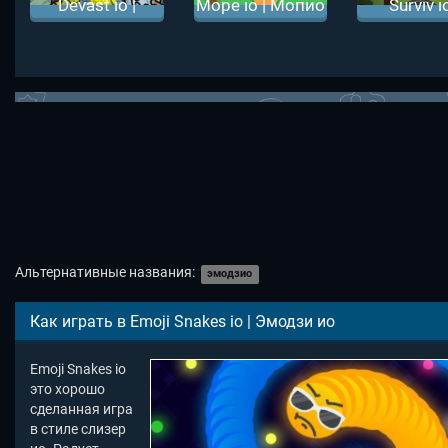
Devast io |
Mope io | Мопио
Surviv io
Деваст ио
Сурвив 
Альтернативные названия:
эмодзио
Как играть в Emoji Snakes io | Эмодзи ио
Emoji Snakes io
это хорошо
сделанная игра
в стиле слизер