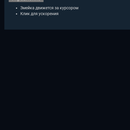
Змейка движется за курсором
Клик для ускорения