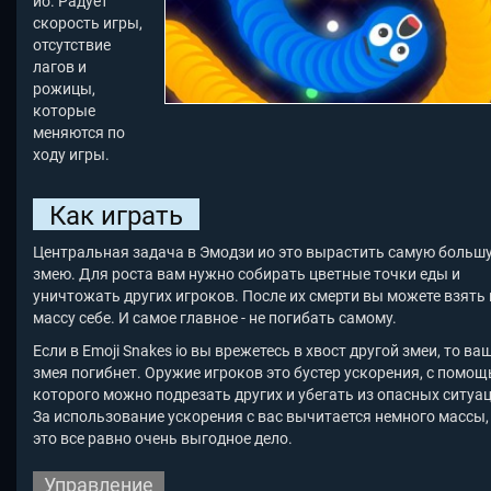
ио. Радует
скорость игры,
отсутствие
лагов и
рожицы,
которые
меняются по
ходу игры.
Как играть
Центральная задача в Эмодзи ио это вырастить самую больш
змею. Для роста вам нужно собирать цветные точки еды и
уничтожать других игроков. После их смерти вы можете взять 
массу себе. И самое главное - не погибать самому.
Если в Emoji Snakes io
вы врежетесь в хвост другой змеи, то ва
змея погибнет. Оружие игроков это бустер ускорения, с помо
которого можно подрезать других и убегать из опасных ситуац
За использование ускорения с вас вычитается немного массы,
это все равно очень выгодное дело.
Управление