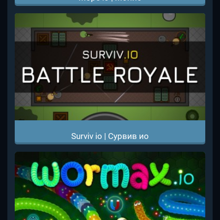
Surviv io | Сурвив ио