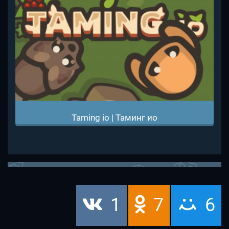
Taming io | Таминг ио
1
7
6