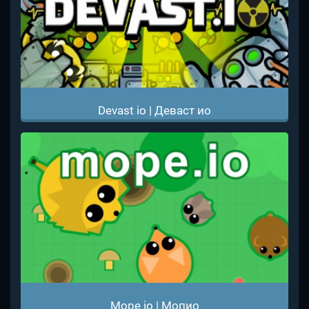
Devast io | Деваст ио
Mope io | Мопио