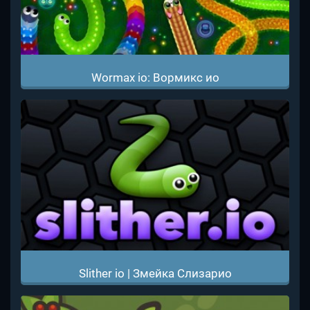
Wormax io: Вормикс ио
Slither io | Змейка Слизарио