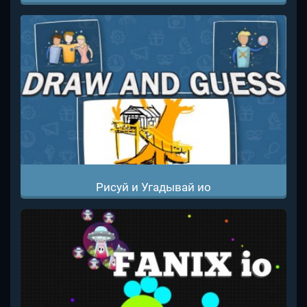
Рисуй и Угадывай ио