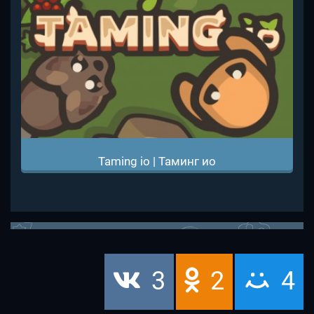
Taming io | Таминг ио
3
2
4