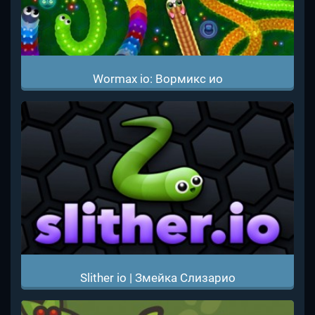
Wormax io: Вормикс ио
Slither io | Змейка Слизарио