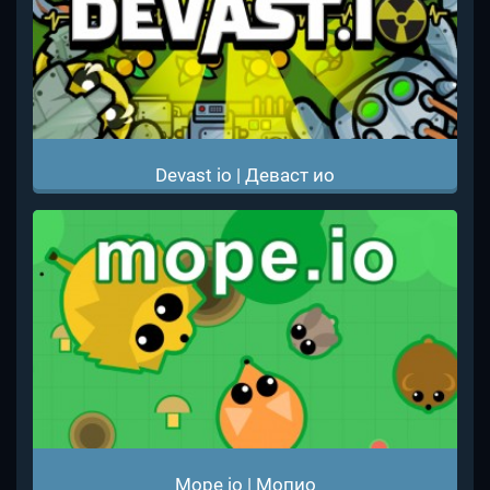
Devast io | Деваст ио
Mope io | Мопио