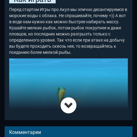
Перед стартом Игры про Акул мы эпично десантируемся в
морские воды с облака. Не спрашивайте, почему =)) А вот
в воде нам нужно как можно быстрее набирать массу.
Кушайте мелких рыбок, потом рыбок покрупнее и даже
пловцов, но последних можно разгрызть только с
определенного уровня. Так что если при атаке на добычу
вы будете проходить сквозь нее, то возвращайтесь к
поеданию более мелкой рыбы.
Самый интерес Hungry Shark Arena заключается в войне
Комментарии