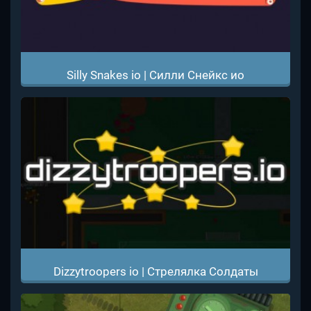
Silly Snakes io | Силли Снейкс ио
Dizzytroopers io | Стрелялка Солдаты