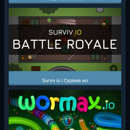
Surviv io | Сурвив ио