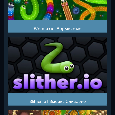
Wormax io: Вормикс ио
Slither io | Змейка Слизарио