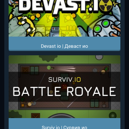
Devast io | Деваст ио
Surviv io | Сурвив ио