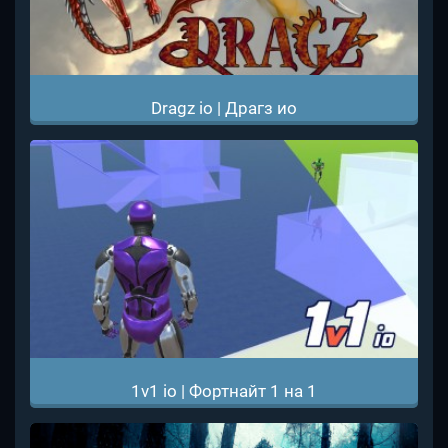
Dragz io | Драгз ио
1v1 io | Фортнайт 1 на 1