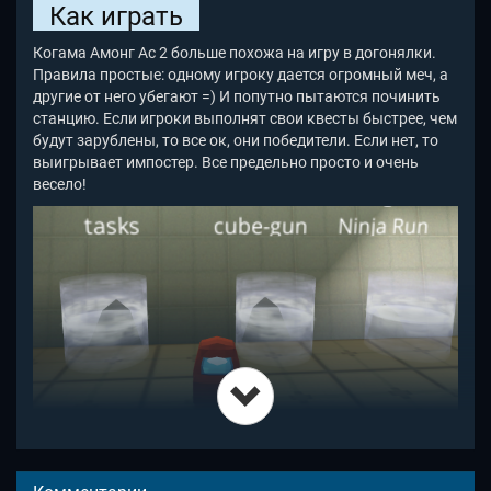
Как играть
Когама Амонг Ас 2 больше похожа на игру в догонялки.
Правила простые: одному игроку дается огромный меч, а
другие от него убегают =) И попутно пытаются починить
станцию. Если игроки выполнят свои квесты быстрее, чем
будут зарублены, то все ок, они победители. Если нет, то
выигрывает импостер. Все предельно просто и очень
весело!
Если вы вошли и видите, что двери основной игры
закрыты, то ожидать нового раунда KoGaMa Among Us 2