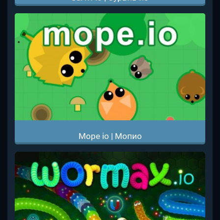
Mope io | Мопио