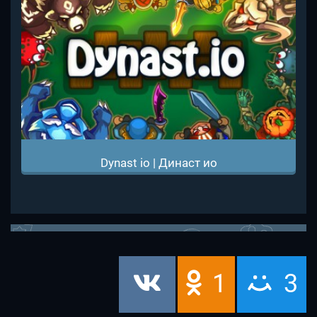
Dynast io | Династ ио
1
3