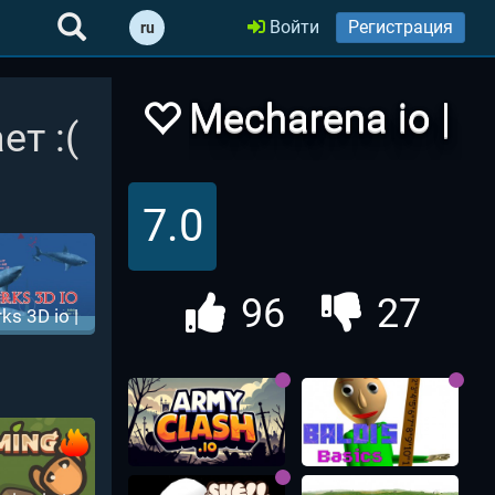
Войти
Регистрация
ru
Mecharena io |
ет :(
Мехарена ио
7.0
96
27
ks 3D io |
лы 3D ио