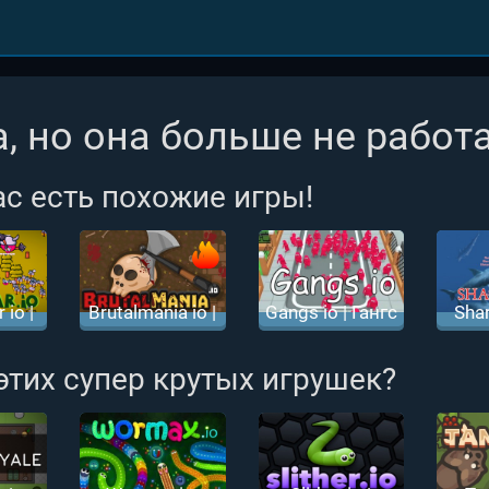
, но она больше не работа
ас есть похожие игры!
 io |
Brutalmania io |
Gangs io | Гангс
Shar
линов
Бруталмания ио
ио
Аку
 этих супер крутых игрушек?