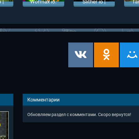
 |
Wormax io:
Slither io |
Ta
ио
Вормикс ио
Змейка
Та
Слизарио
Комментарии
Обновляем раздел с комментами. Скоро вернутся!