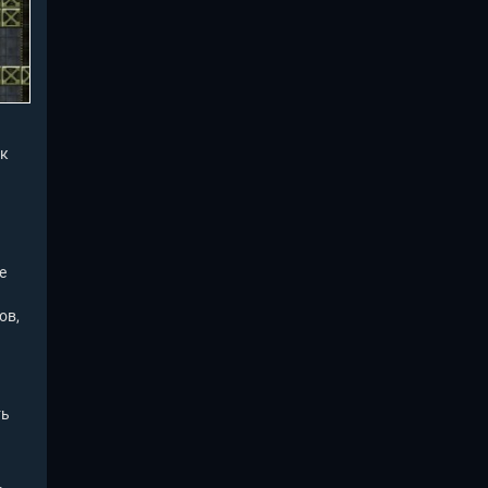
ак
е
ов,
и
ть