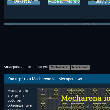
Devast io |
Mope io | Мопио
Surviv io
Деваст ио
Сурвив 
Альтернативные названия:
Mech arena io
Mecharenaio
Как играть в Mecharena io | Мехарена ио
Mecharena io
это группа
роботов,
собравшаяся в