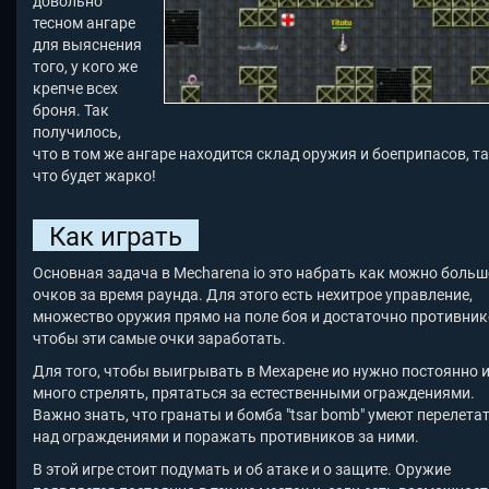
довольно
тесном ангаре
для выяснения
того, у кого же
крепче всех
броня. Так
получилось,
что в том же ангаре находится склад оружия и боеприпасов, т
что будет жарко!
Как играть
Основная задача в Mecharena io
это набрать как можно больш
очков за время раунда. Для этого есть нехитрое управление,
множество оружия прямо на поле боя и достаточно противник
чтобы эти самые очки заработать.
Для того, чтобы выигрывать в Мехарене ио нужно постоянно 
много стрелять, прятаться за естественными ограждениями.
Важно знать, что гранаты и бомба "tsar bomb" умеют перелета
над ограждениями и поражать противников за ними.
В этой игре стоит подумать и об атаке и о защите. Оружие