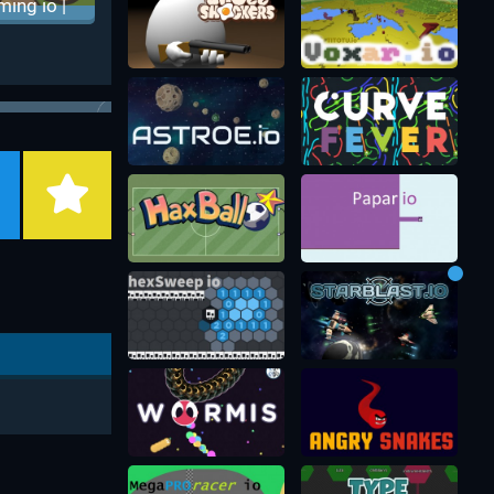
ming io |
минг ио