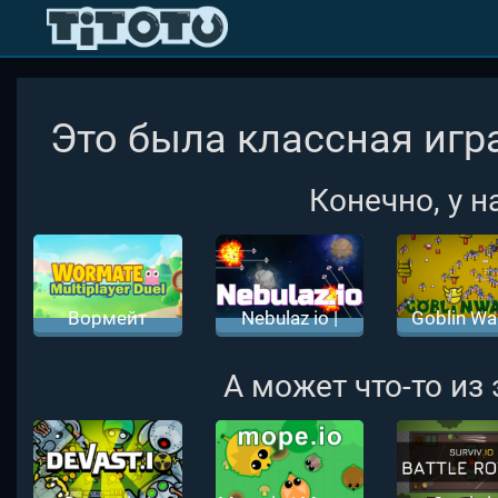
Это была классная игра
Конечно, у н
Вормейт
Nebulaz io |
Goblin War
Мультиплеер
Небулаз ио
Битвы Гоб
ио
А может что-то из