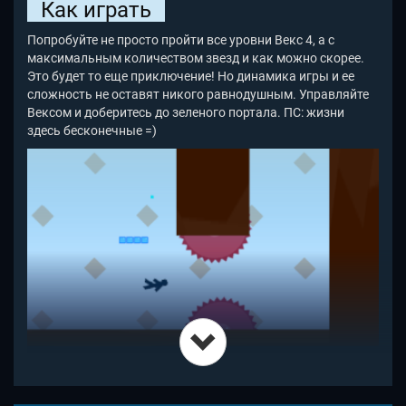
Как играть
Попробуйте не просто пройти все уровни Векс 4
, а с
максимальным количеством звезд и как можно скорее.
Это будет то еще приключение! Но динамика игры и ее
сложность не оставят никого равнодушным. Управляйте
Вексом и доберитесь до зеленого портала. ПС: жизни
здесь бесконечные =)
Чтобы пройти водные преграды в Vex 4 , нужно понять,
что вначале мы выбираем угол, под которым будем
плыть, а потом только плывем. Попробовали? У многих