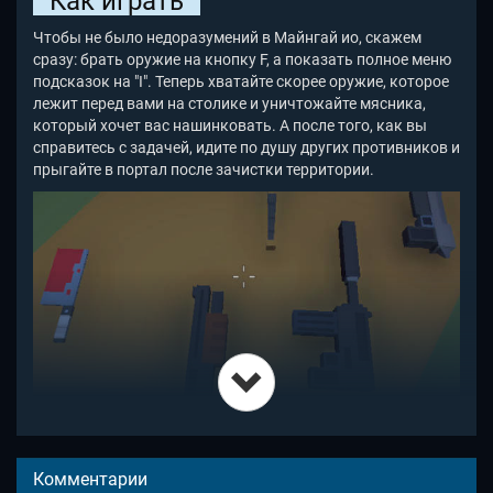
Как играть
Чтобы не было недоразумений в Майнгай ио, скажем
сразу: брать оружие на кнопку F, а показать полное меню
подсказок на "I". Теперь хватайте скорее оружие, которое
лежит перед вами на столике и уничтожайте мясника,
который хочет вас нашинковать. А после того, как вы
справитесь с задачей, идите по душу других противников и
прыгайте в портал после зачистки территории.
Брать больше, чем три оружия нельзя. Поэтому
примеряйтесь к тем пушкам, с которыми в MineGuy io
вам
Комментарии