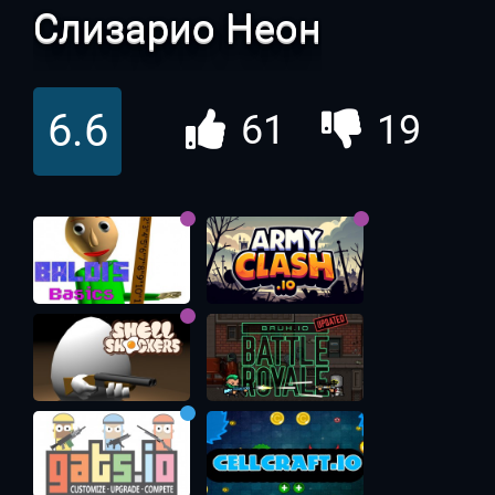
Слизарио Неон
6.6
61
19