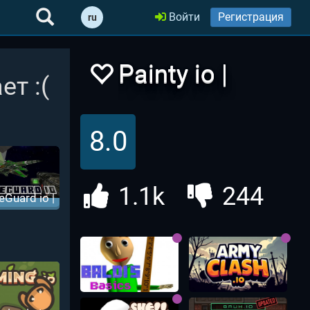
Войти
Регистрация
ru
Painty io |
ет :(
Пэйнти ио
8.0
1.1k
244
Guard io |
одесант ио