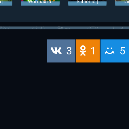
 |
Wormax io:
Slither io |
Ta
ио
Вормикс ио
Змейка
Та
Слизарио
3
1
5