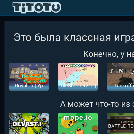
Это была классная игра
Конечно, у н
Royal Ur | Ур
TileShooterz io |
Tankoff i
Онлайн
ТайлШутерз ио
Танкоф 
А может что-то из