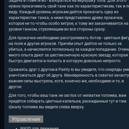
Задача в Пэйнти ио - взобраться на верхушку Топа. Для этого
нужно прокачивать свой танк как по характеристикам, так и п
виду. Каждый уровень игрокам даётся прокачать одну из
характеристик танка, а ниже представлено древо прокачки,
которое не то чтобы особо хитрое, к тому же заканчивается на
уровне танком, стреляющим во все стороны сразу.
Для прокачки необходимо расстреливать ботов - цветные фиг
на поле и других игроков. Причём опыт даётся не только за
убитых, а начисляется потихоньку за каждое попадание. Очен
много опыта дают за шестиконечную красную звезду, которая
быстро двигается и попасть в которую довольно непросто.
Сражаясь друг с другом в Painty io
вы увидите, что снаряды ум
уничтожаться друг об друга. Маневренность в схватке зачаст
важнее силы выстрела, хотя, конечно же, необходимо и то, и
другое.
Для того, чтобы ваш танк не заглох от нехватки топлива, вам
придётся собирать цветные капельки, раскиданные тут и там.
Шкалу топлива вы видите слева вверху.
Управление
WASD для движения