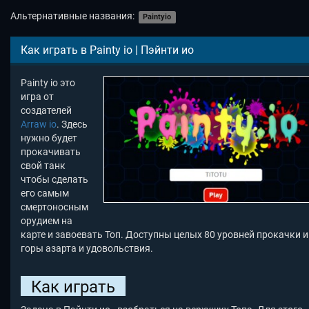
Альтернативные названия:
Paintyio
Как играть в Painty io | Пэйнти ио
Painty io это
игра от
создателей
Arraw io
. Здесь
нужно будет
прокачивать
свой танк
чтобы сделать
его самым
смертоносным
орудием на
карте и завоевать Топ. Доступны целых 80 уровней прокачки и
горы азарта и удовольствия.
Как играть