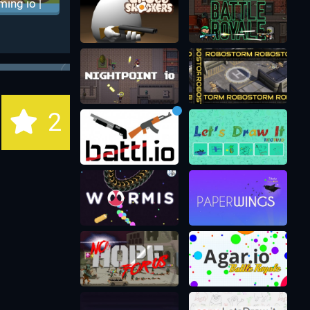
ming io |
минг ио
2