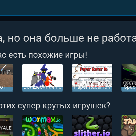
, но она больше не работа
ас есть похожие игры!
o |
Волшебники ио
Paper Racer io |
Space
ио
Гонки Стикман
Косм
ио
 этих супер крутых игрушек?