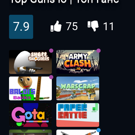
ио
7.9
75
11