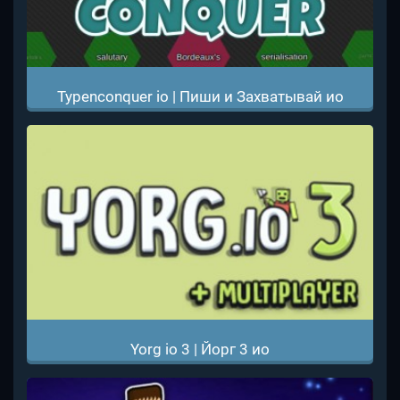
Typenconquer io | Пиши и Захватывай ио
Yorg io 3 | Йорг 3 ио