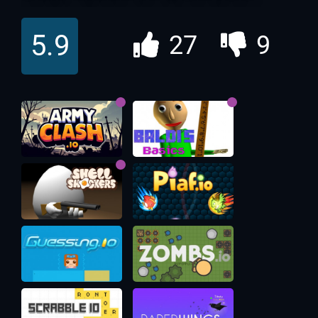
Мячей ио
5.9
27
9