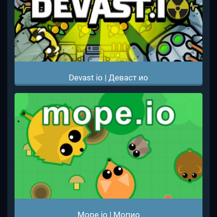
Devast io | Деваст ио
Mope io | Мопио