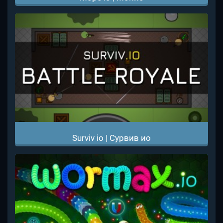
Surviv io | Сурвив ио