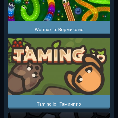
Wormax io: Вормикс ио
Taming io | Таминг ио