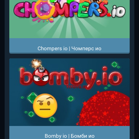
Chompers io | Чомперс ио
Bomby io | Бомби ио