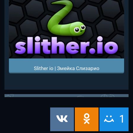
Slither io | Змейка Слизарио
1