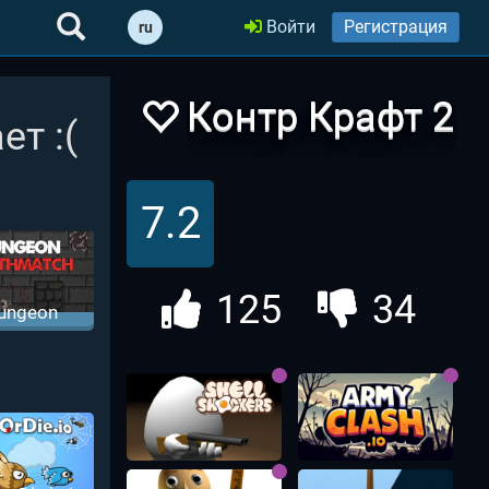
Войти
Регистрация
ru
Контр Крафт 2
ет :(
Зомби
7.2
125
34
ungeon
thmatch |
релялка
Шутер