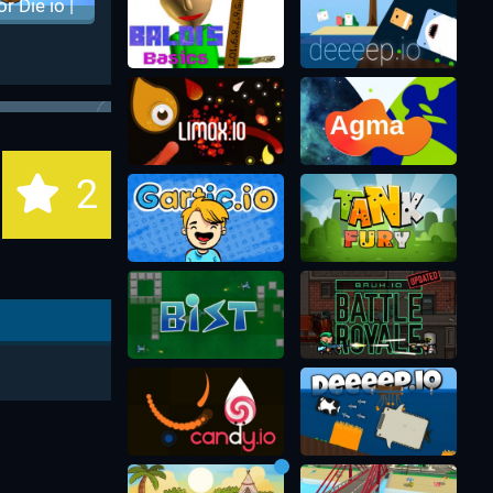
or Die io |
 или Умри
ио
2