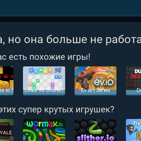
, но она больше не работа
ас есть похожие игры!
 io |
Lines 98 Online |
Ev io | Эв ио
D
омбс
Шарики 98
Dea
Онлайн
Ст
 этих супер крутых игрушек?