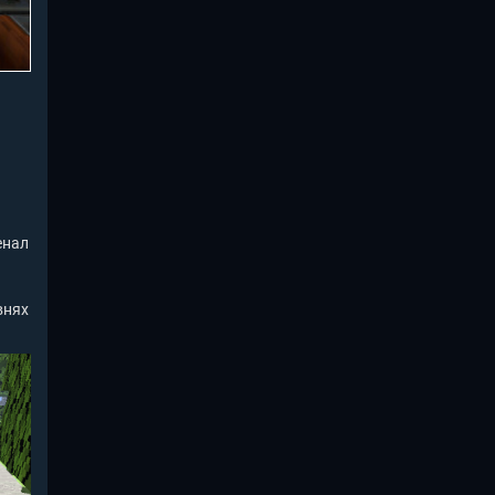
енал
внях