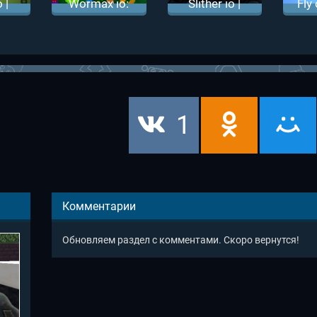
 |
Wormax io:
Slither io |
Fly 
ио
Вормикс ио
Змейка
Лети
Слизарио
1
Комментарии
Обновляем раздел с комментами. Скоро вернутся!