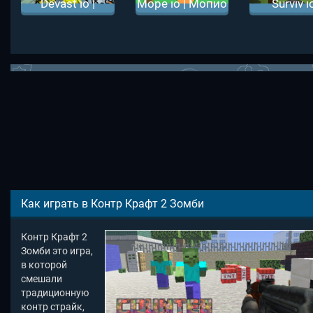
Devast io |
Mope io | Мопио
Surviv io
Деваст ио
Сурвив 
Как играть в Контр Крафт 2 Зомби
Контр Крафт 2
Зомби это игра,
в которой
смешали
традиционную
контр страйк,