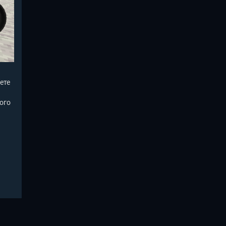
ете
ого