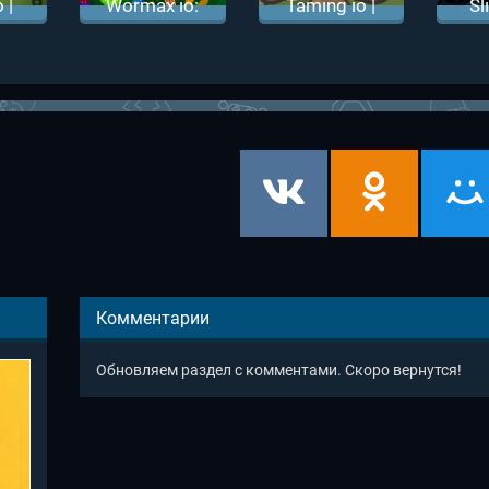
 |
Wormax io:
Taming io |
Sl
ио
Вормикс ио
Таминг ио
З
Сл
Комментарии
Обновляем раздел с комментами. Скоро вернутся!