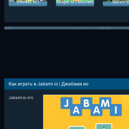
Devast io |
Mope io | Мопио
Surviv io
Деваст ио
Сурвив 
Как играть в Jabami io | Джабами ио
Jabami io это