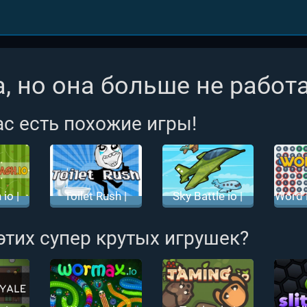
, но она больше не работа
ас есть похожие игры!
 io |
Toilet Rush |
Sky Battle io |
Word 
ш ио
Туалет ио
Бой Самолетов
| Г
ио
 этих супер крутых игрушек?