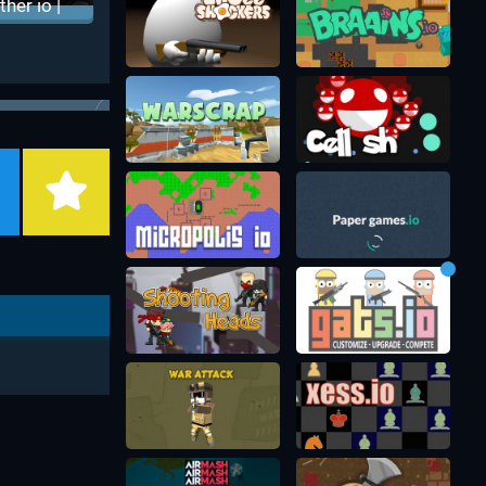
ither io |
мейка
изарио