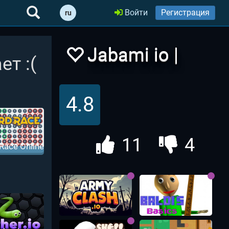
Войти
Регистрация
ru
Jabami io |
ет :(
Джабами ио
4.8
11
4
Race Online
онки Слов