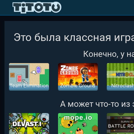
Это была классная игра
Конечно, у н
Team Elimination
Zombie Ground
Nitroclash
io | Битва
io | Зомботрон
Нитроклэ
Кланов
ио
А может что-то из