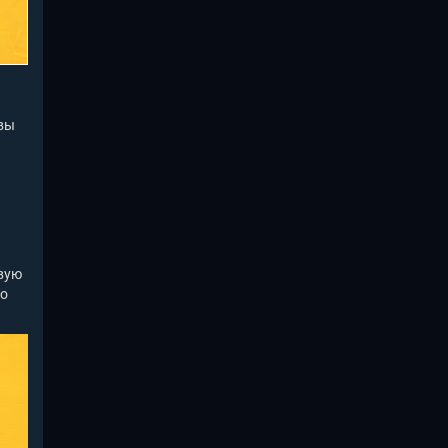
 вы
вую
то