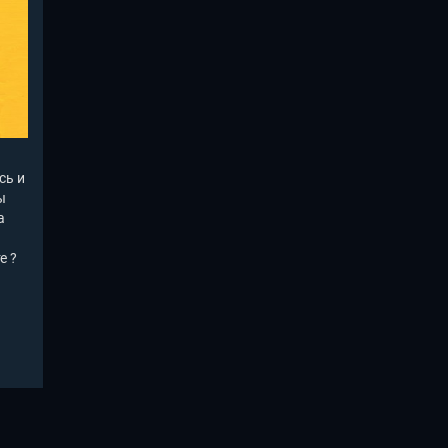
сь и
ы
а
е ?