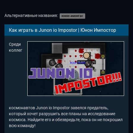
Альтернативные названия:
юнон амонгас
Как играть в Junon io Impostor | Юнон Импостор
Среди
коллег
космонавтов Junon io Impostor завелся предатель,
который хочет разрушить все планы на исследование
космоса. Найдите его и обезвредьте, пока он не покрошил
всю команду!