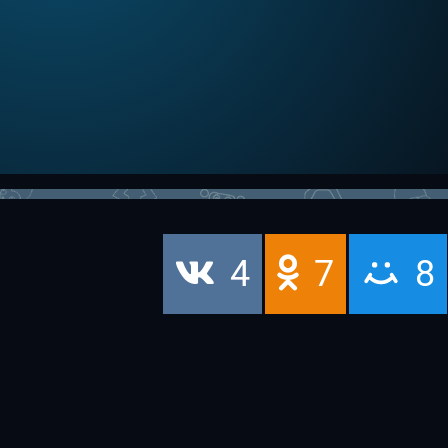
4
7
8