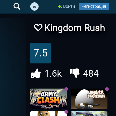
Войти
Регистрация
ru
Kingdom Rush
| Кингдом
7.5
Раш
1.6k
484