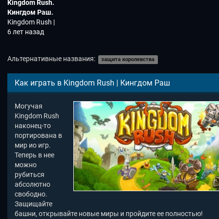
Kingdom Rush.
Кингдом Раш.
Новая ио игра.
Kingdom Rush |
Кингдом Раш
6 лет назад
Альтернативные названия:
защита королевства
Как играть в Kingdom Rush | Кингдом Раш
Могучая
Kingdom Rush
наконец-то
портирована в
мир ио игр.
Теперь в нее
можно
рубиться
абсолютно
свободно.
Защищайте
башни, открывайте новые миры и пройдите ее полностью!