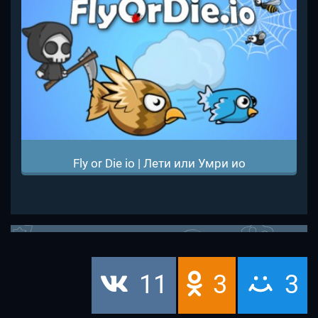
Fly or Die io | Лети или Умри ио
11
3
3