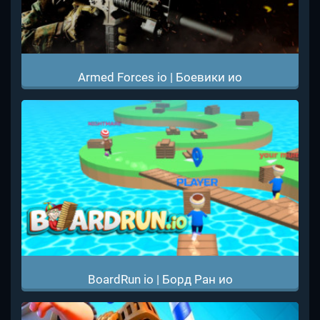
Armed Forces io | Боевики ио
BoardRun io | Борд Ран ио