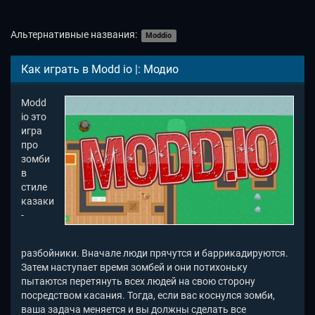
Альтернативные названия:
Moddio
Как играть в Modd io |: Модио
Modd
io это
игра
про
зомби
в
стиле
казаки
-
разбойники. Вначале люди прячутся и баррикадируются.
Затем наступает время зомбей и они потихоньку
пытаются перетянуть всех людей на свою сторону
посредством касания. Тогда, если вас коснулся зомби,
ваша задача меняется и вы должны сделать все