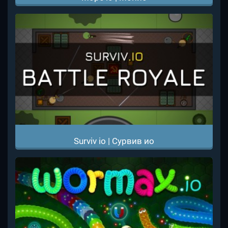
Surviv io | Сурвив ио