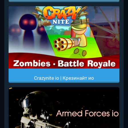
Crazynite io | Крезинайт ио