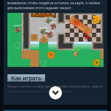
возможное, чтобы людей не осталось на карте. А часики
для выполнения этого задания тикают.
Как играть
Модио состоит из двух фаз. Во время первой фазы задача
игроков будет в том, чтобы спрятаться/
забаррикадироваться совместно таким образом, чтобы
зомби к вам не пробрались. На первую фазу даётся около
полутора минут.