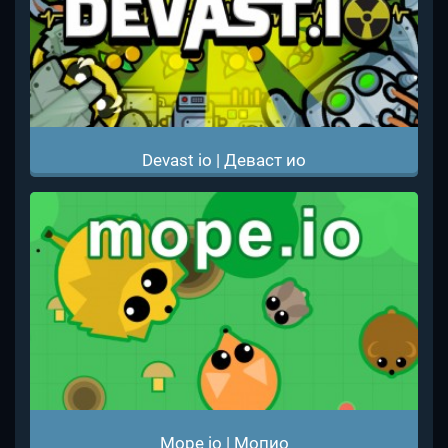
Devast io | Деваст ио
Mope io | Мопио