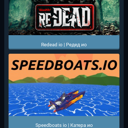
Redead io | Редед ио
Speedboats io | Катера ио