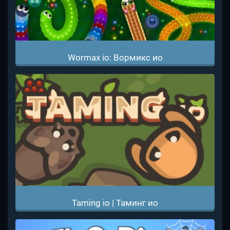
Wormax io: Вормикс ио
Taming io | Таминг ио