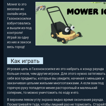
Mower io это
веселая ио
онлайн игра.
Газонокосилки
взбунтовались
и вышли из-под
контроля!
Играй за одну
из них и закоси
весь город!
Как играть
Игровая цель в Газонокосилке ио это набрать к концу раунда
больше очков, чем другие игроки. Для этого нужно затягивать
себя все предметы, которые вы увидите, начиная с меньших и
заканчивая целыми жилыми многоэтажками. А если вам под
горячую руку попадется менее расторопный и маленький
соперник, то можно уничтожить по ходу и его.
В верхнем левом углу экрана видно время окончания раунда.
Посматривайте туда, чтобы лишний раз не тормозить. Старайт