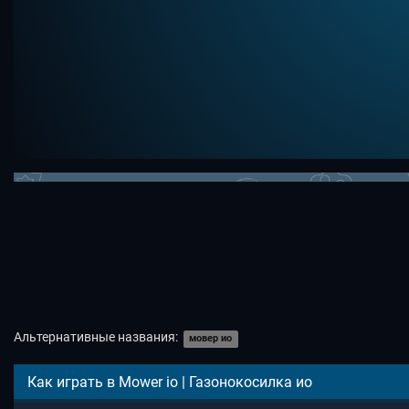
Альтернативные названия:
мовер ио
Как играть в Mower io | Газонокосилка ио