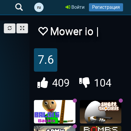
Войти
Регистрация
ru
Mower io |
Газонокосилка
7.6
ио
409
104