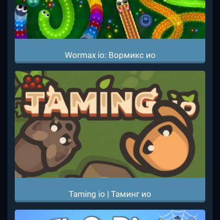
Wormax io: Вормикс ио
Taming io | Таминг ио