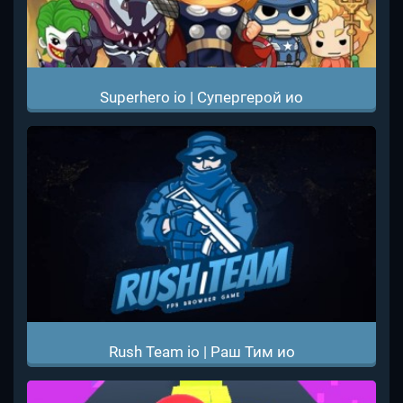
Superhero io | Супергерой ио
Rush Team io | Раш Тим ио