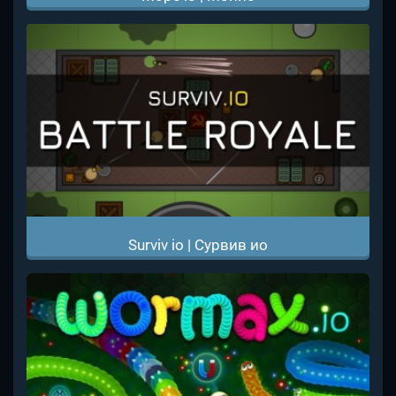
Surviv io | Сурвив ио