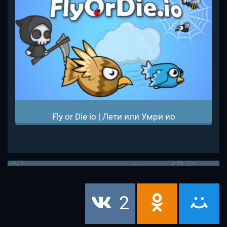
Fly or Die io | Лети или Умри ио
2