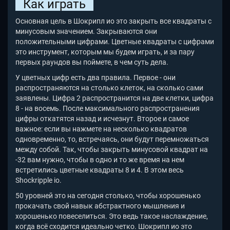
Как играть
Основная цель в Шокрипл ио это закрыть все квадраты с
минусовым значением. Закрываются они
положительными цифрами. Цветные квадраты с цифрами
это инструмент, которым мы будем играть, и за пару
первых раундов вы поймете, в чем суть дела.
У цветных цифр есть два правила. Первое - они
распространяются на столько клеток, на сколько сами
заявлены. Цифра 2 распространится на две клетки, цифра
8 - на восемь. После максимального распространения
цифры откатятся назад и исчезнут. Второе и самое
важное: если вы нажмете на несколько квадратов
одновременно, то, встречаясь, они будут перемножаться
между собой. Так, чтобы закрыть минусовой квадрат на
-32 вам нужно, чтобы в одно и то же время на нем
встретились цветные квадраты 8 и 4. В этом весь
Shockripple io
.
50 уровней это на сегодня столько, чтобы хорошенько
прокачать свой навык абстрактного мышления и
хорошенько повеселиться. Это ведь такое наслаждение,
когда всё сходится идеально четко. Шокрипл ио это