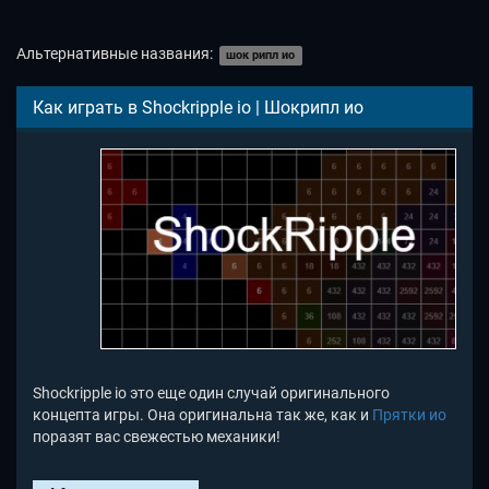
Альтернативные названия:
шок рипл ио
Как играть в Shockripple io | Шокрипл ио
Shockripple io это еще один случай оригинального
концепта игры. Она оригинальна так же, как и
Прятки ио
поразят вас свежестью механики!