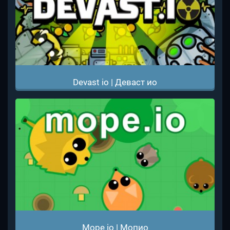
Devast io | Деваст ио
Mope io | Мопио