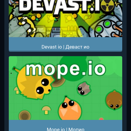
Devast io | Деваст ио
Mope io | Мопио