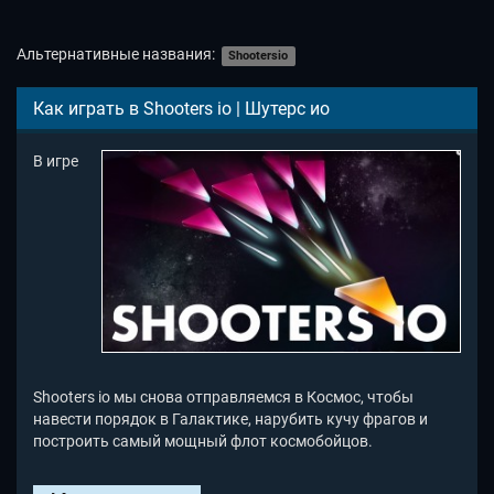
Альтернативные названия:
Shootersio
Как играть в Shooters io | Шутерс ио
В игре
Shooters io мы снова отправляемся в Космос, чтобы
навести порядок в Галактике, нарубить кучу фрагов и
построить самый мощный флот космобойцов.