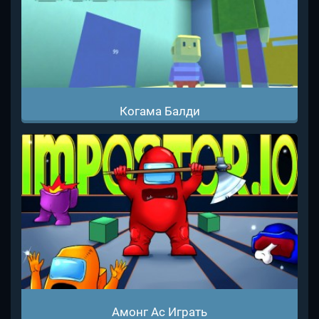
Когама Балди
Амонг Ас Играть