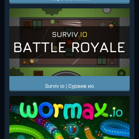
Surviv io | Сурвив ио