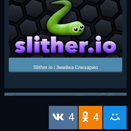
Slither io | Змейка Слизарио
4
4