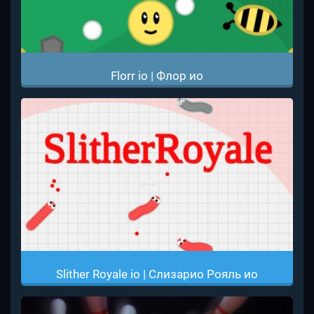
Florr io | Флор ио
Slither Royale io | Слизарио Рояль ио