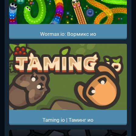
Wormax io: Вормикс ио
Taming io | Таминг ио