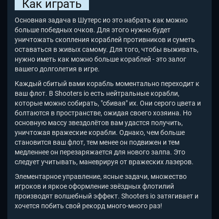
Как играть
Основная задача в Шутерс ио это набрать как можно
больше победных очков. Для этого нужно будет
уничтожать скопления кораблей противников и суметь
оставаться в живых самому. Для того, чтобы выживать,
нужно иметь как можно больше кораблей - это залог
вашего долголетия в игре.
Каждый сбитый вами корабль моментально переходит к
ваш флот. В Shooters io
есть нейтральные корабли,
которые можно собирать, "сбивая" их. Они серого цвета и
болтаются в пространстве, ожидая своего хозяина. Но
основную массу звездолётов вам удастся получить,
уничтожая вражеские корабли. Однако, чем больше
становится ваш флот, тем менее он подвижен и тем
медленнее он перезаряжается для нового залпа. Это
следует учитывать, маневрируя от вражеских лазеров.
Элементарное управление, ясные задачи, множество
игроков и яркое оформление звёздных флотилий
производят волшебный эффект. Shooters io
затягивает и
хочется побить свой рекорд много-много раз!