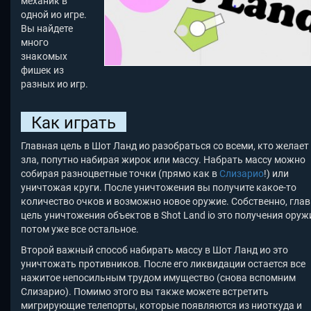
механик в
одной ио игре.
Вы найдете
много
знакомых
фишек из
разных ио игр.
Как играть
Главная цель в Шот Ланд ио разобраться со всеми, кто желает
зла, попутно набирая жирок или массу. Набрать массу можно
собирая разноцветные точки (прямо как в
Слизарио
!) или
уничтожая круги. После уничтожения вы получите какое-то
количество очков и возможно новое оружие. Собственно, гла
цель уничтожения объектов в Shot Land io это получения оруж
потом уже все остальное.
Второй важный способ набирать массу в Шот Ланд ио
это
уничтожать противников. После его ликвидации остается все
нажитое непосильным трудом имущество (снова вспомним
Слизарио). Помимо этого вы также можете встретить
мигрирующие телепорты, которые появляются из ниоткуда и