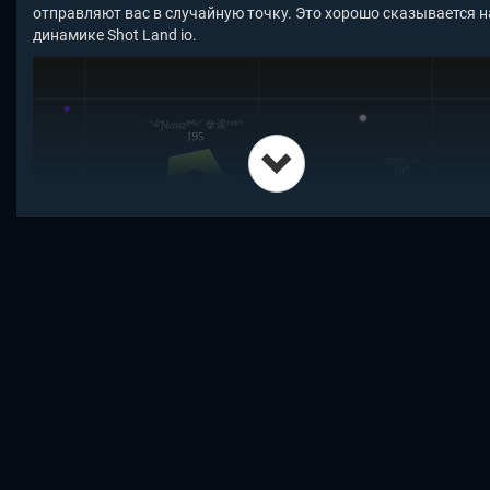
отправляют вас в случайную точку. Это хорошо сказывается н
динамике Shot Land io.
Управление
WASD или стрелки чтобы двигаться
Левый клик стрелять
Скролл или 1-9 для выбора оружия
R перезарядка