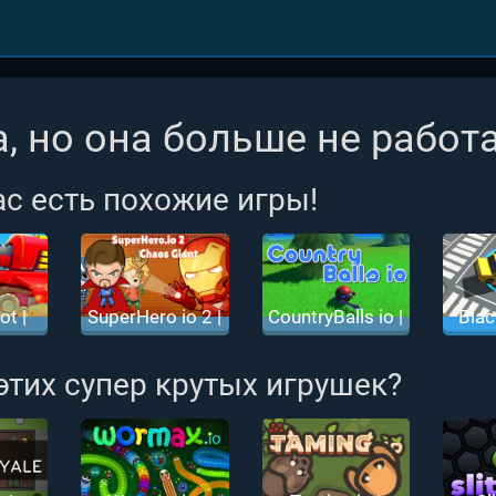
, но она больше не работа
ас есть похожие игры!
ot |
SuperHero io 2 |
CountryBalls io |
Blac
 ио
Супергерои ио 2
Кантриболз ио
Черн
 этих супер крутых игрушек?