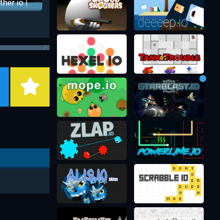
ither io |
мейка
изарио