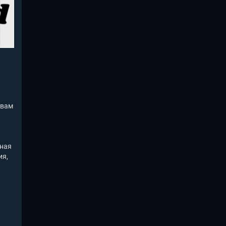
 вам
вная
ия,