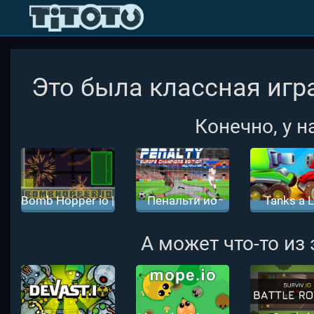
Это была классная игра
Конечно, у н
Bomb Hopper io |
Пенальти ио
Tanks a L
Бомб Хоппер ио
Танколот
А может что-то из