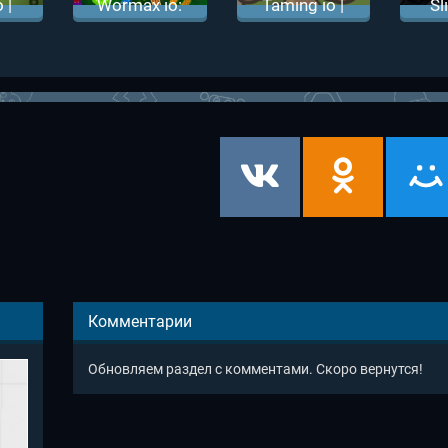
 |
Wormax io:
Taming io |
Sl
ио
Вормикс ио
Таминг ио
З
Сл
Комментарии
Обновляем раздел с комментами. Скоро вернутся!