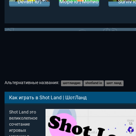
Devast io |
Mope io | Мопио
Surviv io
Деваст ио
Сурвив 
Альтернативные названия:
шотландио
shotland io
шот ланд
Как играть в Shot Land | ШотЛанд
Shot Land это
великолепное
сочетание
игровых