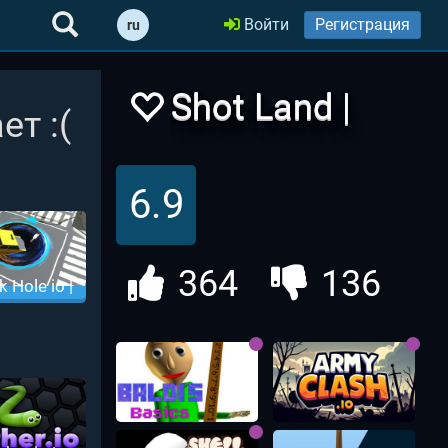
Войти
Регистрация
ru
Shot Land |
ет :(
ШотЛанд
6.9
364
136
k Hole io |
ая Дыра 3d