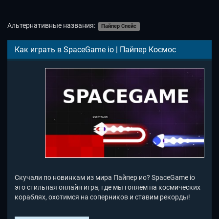
Альтернативные названия:
Пайпер Спейс
Как играть в SpaceGame io | Пайпер Космос
Скучали по новинкам из мира Пайпер ио? SpaceGame io
это стильная онлайн игра, где мы гоняем на космических
кораблях, охотимся на соперников и ставим рекорды!