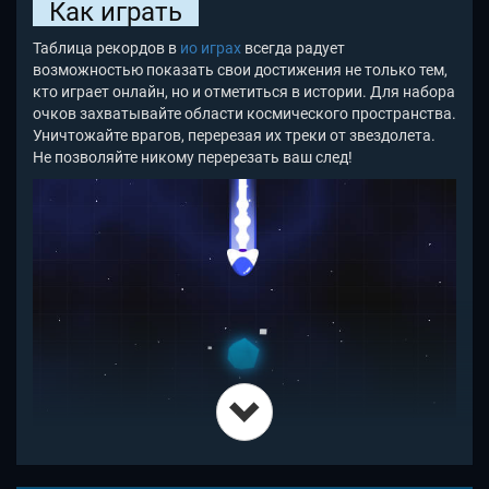
Как играть
Таблица рекордов в
ио играх
всегда радует
возможностью показать свои достижения не только тем,
кто играет онлайн, но и отметиться в истории. Для набора
очков захватывайте области космического пространства.
Уничтожайте врагов, перерезая их треки от звездолета.
Не позволяйте никому перерезать ваш след!
Время от времени на карте Пайпер Космос появляется
такой тессеракт. Берите его, и на некоторое время вы
значительно ускоритесь! Обратите внимание на звук, с