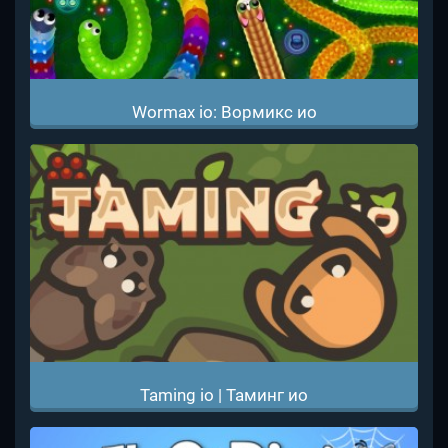
Wormax io: Вормикс ио
Taming io | Таминг ио