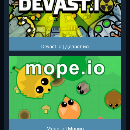
Devast io | Деваст ио
Mope io | Мопио