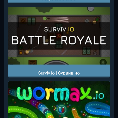
Surviv io | Сурвив ио