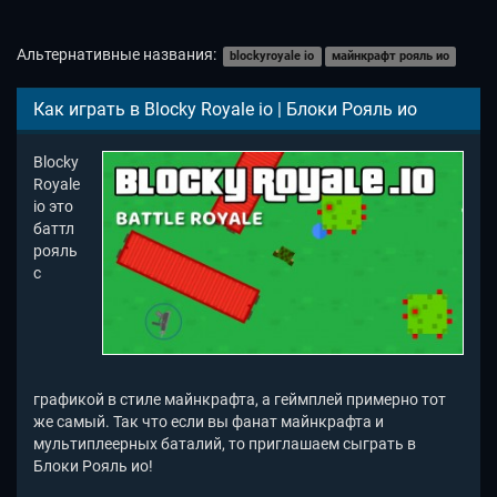
Альтернативные названия:
blockyroyale io
майнкрафт рояль ио
Как играть в Blocky Royale io | Блоки Рояль ио
Blocky
Royale
io это
баттл
рояль
с
графикой в стиле майнкрафта, а геймплей примерно тот
же самый. Так что если вы фанат майнкрафта и
мультиплеерных баталий, то приглашаем сыграть в
Блоки Рояль ио!