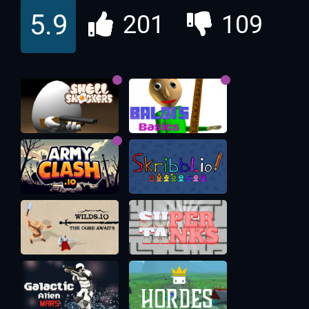
Блоки Рояль ио
5.9
201
109