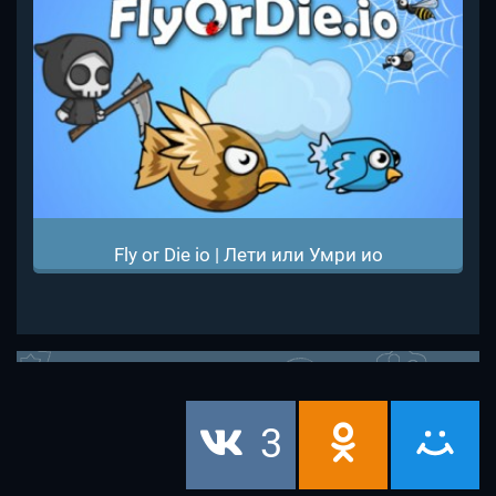
Fly or Die io | Лети или Умри ио
3