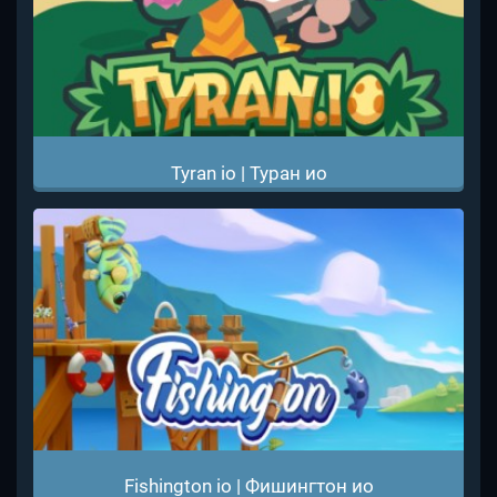
Tyran io | Туран ио
Fishington io | Фишингтон ио