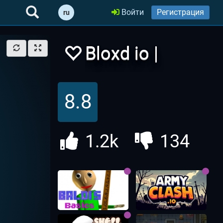
Войти
Регистрация
ru
Bloxd io |
БлоксД ио
8.8
1.2k
134