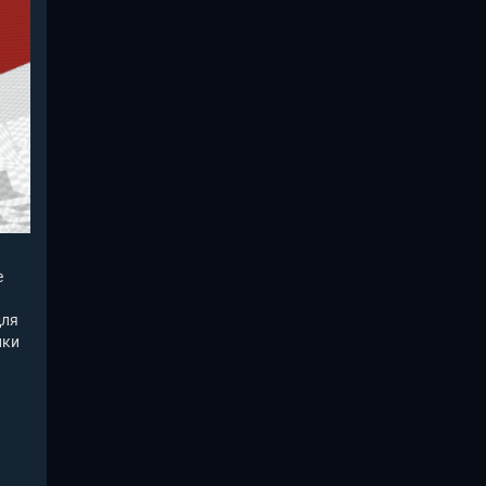
е
для
нки