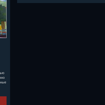
вью
нно
ьные