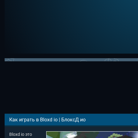
Как играть в Bloxd io | БлоксД ио
Bloxd io это