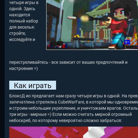
четыре игры в
одной. Здесь
находится
полный набор
для веселья:
стройте,
исследуйте и
перестреливайтесь - все зависит от ваших предпочтений и
настроения =)
Как играть
БлоксД ио предлагает нам сразу четыре игры в одной. На пре
запечатлена стрелялка CubeWarFare, в которой мы одновреме
и строим небольшие укрепления, и уничтожаем врагов. Остал
три игры - мирные =) Если можно считать мирной огромный
небоскреб, по которому невероятно сложно забраться: