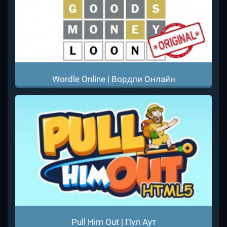
Wordle Online | Вордли Онлайн
Pull Him Out | Пул Аут