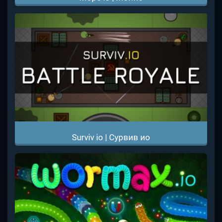
Surviv io | Сурвив ио