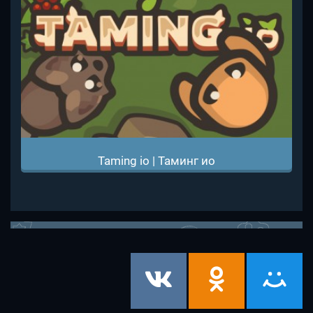
Taming io | Таминг ио