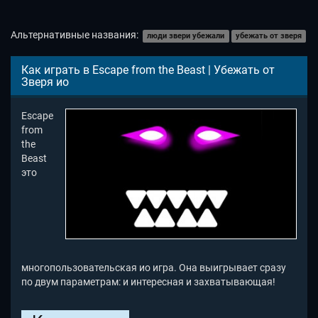
Альтернативные названия:
люди звери убежали
убежать от зверя
Как играть в Escape from the Beast | Убежать от
Зверя ио
Escape
from
the
Beast
это
многопользовательская ио игра. Она выигрывает сразу
по двум параметрам: и интересная и захватывающая!