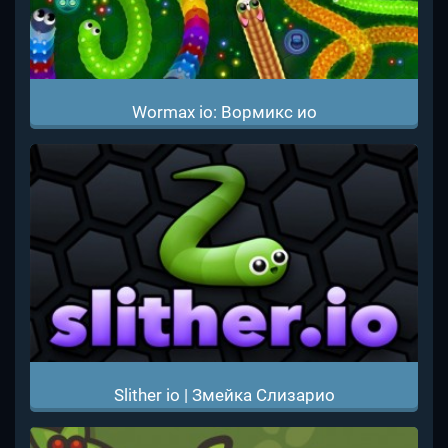
Wormax io: Вормикс ио
Slither io | Змейка Слизарио