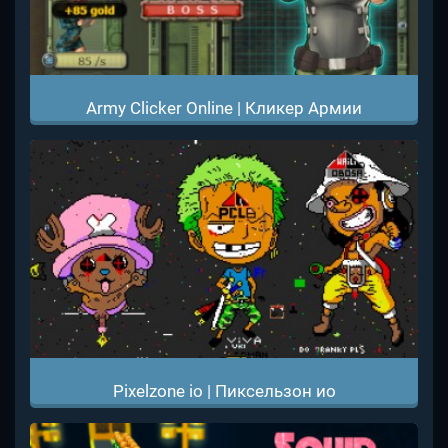
Army Clicker Online | Кликер Армии
Pixelzone io | Пиксельзон ио