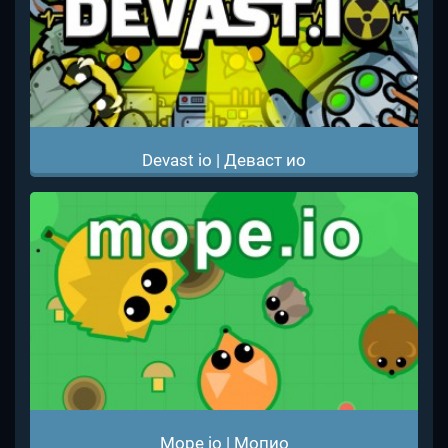
Devast io | Деваст ио
Mope io | Мопио