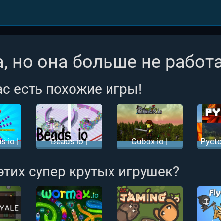
, но она больше не работа
ас есть похожие игры!
s io |
Beads io |
Cubox io |
Pycto
ус ио
Магнит ио
Кубокс ио
 этих супер крутых игрушек?