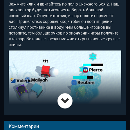
Зажмите клик и двигайтесь по полю Снежного Боя 2. Наш
экскаватор будет потихоньку набирать большой
снежный шар. Отпустите клик, и шар полетит прямо от
вас. Прицельтесь хорошенько, чтобы он достиг цели и
столкнул противника в воду! Чем больше игроков вы
потопите, тем больше очков по окончании игры получите.
А на заработанные звезды можно открыть новые крутые
скины.
Опасайтесь наступать в лужу. Эти два игрока попали в
ледяной капкан и тут же стали легкой добычей. Время
Комментарии