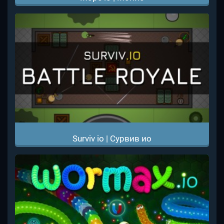
Surviv io | Сурвив ио