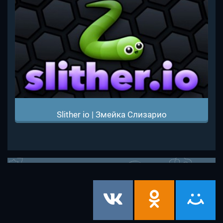
Slither io | Змейка Слизарио