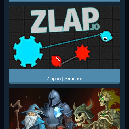
Zlap io | Злап ио