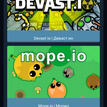
Devast io | Деваст ио
Mope io | Мопио