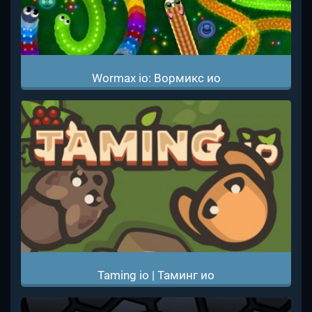
Wormax io: Вормикс ио
Taming io | Таминг ио