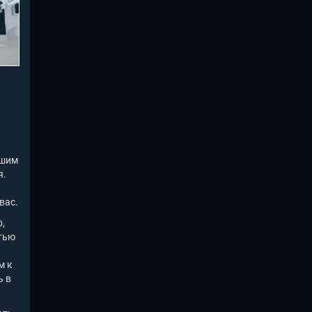
вшим
я.
вас.
,
тью
м к
ь в