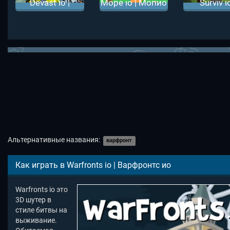
Devast io |
Mope io | Мопио
Surviv io
Деваст ио
Сурвив 
Альтернативные названия:
варфронт
Как играть в Warfronts io | Варфронтс ио
Warfronts io это
3D шутер в
стиле битвы на
выживание.