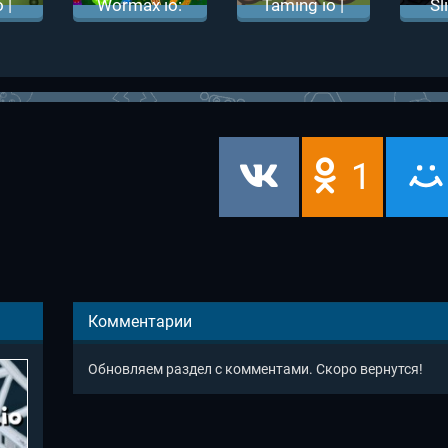
 |
Wormax io:
Taming io |
Sl
ио
Вормикс ио
Таминг ио
З
Сл
1
Комментарии
Обновляем раздел с комментами. Скоро вернутся!