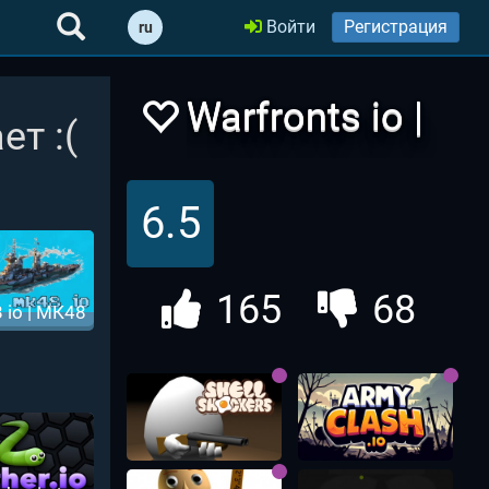
Войти
Регистрация
ru
Warfronts io |
ет :(
Варфронтс ио
6.5
165
68
 io | МК48
ио