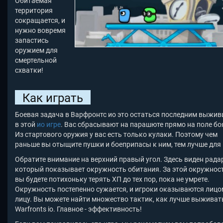
Обитаемая
территория
сокращается, и
нужно вовремя
запастись
оружием для
смертельной
схватки!
Как играть
Боевая задача в Варфронтс ио это остаться последним выжи
в этой
ио игре
. Вас сбрасывают на парашюте прямо на поле бо
Из стартового оружия у вас есть только кулаки. Поэтому чем
раньше вы отыщите пушки и боеприпасы к ним, тем лучше для 
Обратите внимание на верхний правый угол. Здесь виден радар
который показывает окружность обитания. За этой окружнос
вы будете потихоньку терять ХП до тех пор, пока не умрете.
Окружность постепенно сужается, и игроки оказываются лицо
лицу. Вы можете найти множество тактик, как лучше выживат
Warfronts io
. Главное - эффективность!