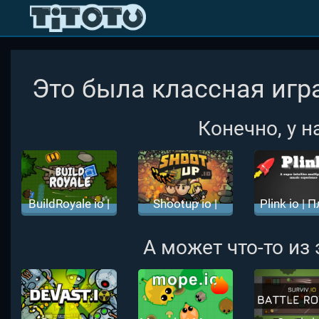
Это была классная игра
Конечно, у н
BuildRoyale io |
Shootup io |
Plink io | 
Билд Рояль ио
Шутап ио
ио
А может что-то из