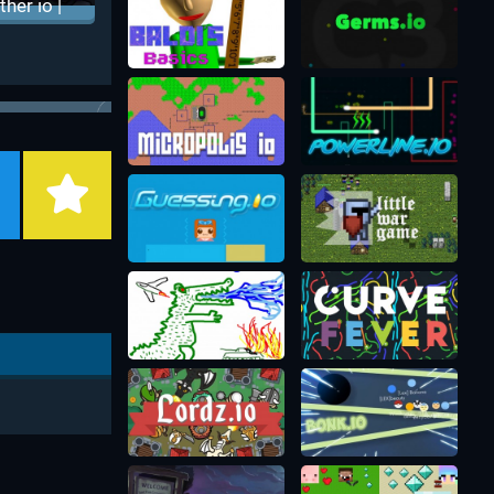
ither io |
мейка
изарио