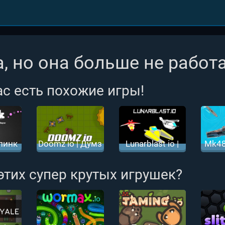
, но она больше не работа
ас есть похожие игры!
Плинк
Doomz io | Думз
Lunarblast io |
Mk48
ио
Лунарбласт ио
 этих супер крутых игрушек?