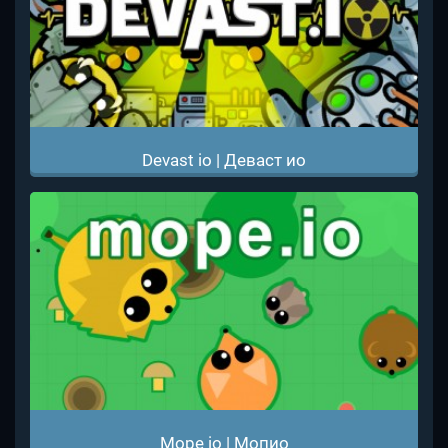
Devast io | Деваст ио
Mope io | Мопио