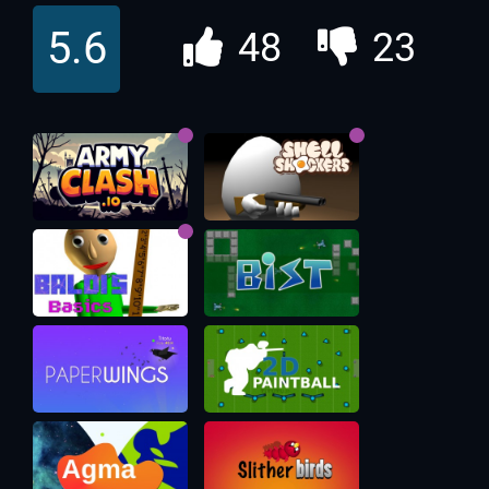
CrowdSteve io
5.6
48
23