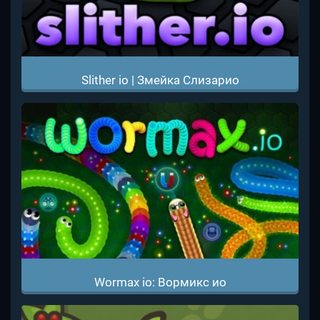
Slither io | Змейка Слизарио
Wormax io: Вормикс ио