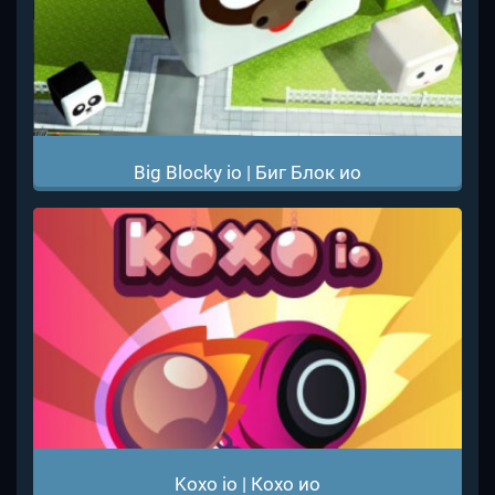
Big Blocky io | Биг Блок ио
Koxo io | Кохо ио