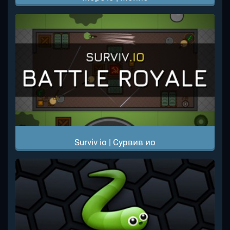
Surviv io | Сурвив ио