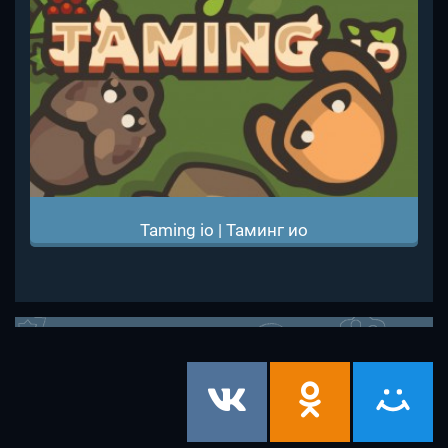
Taming io | Таминг ио