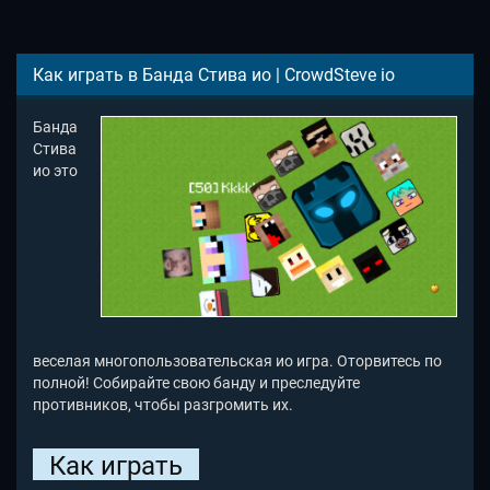
Как играть в Банда Стива ио | CrowdSteve io
Банда
Стива
ио это
веселая многопользовательская ио игра. Оторвитесь по
полной! Собирайте свою банду и преследуйте
противников, чтобы разгромить их.
Как играть