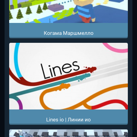
Когама Маршмелло
Lines io | Линии ио