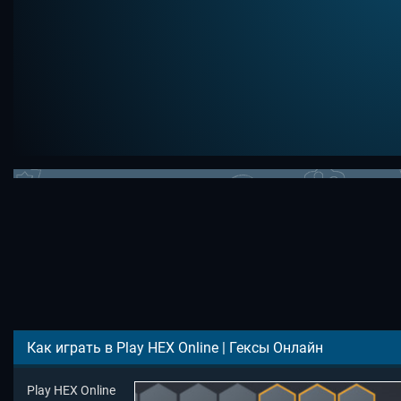
Как играть в Play HEX Online | Гексы Онлайн
Play HEX Online