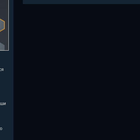
ся
аши
ю