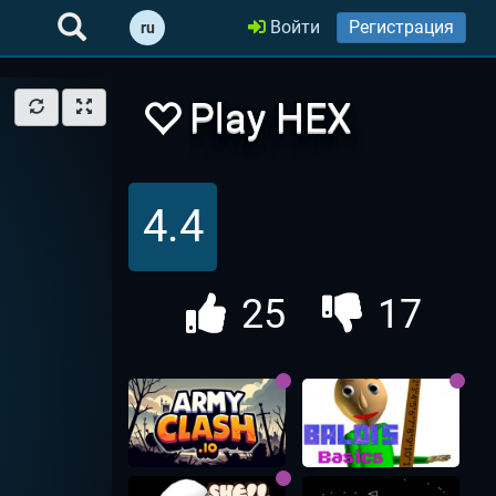
Войти
Регистрация
ru
Play HEX
Online | Гексы
4.4
Онлайн
25
17