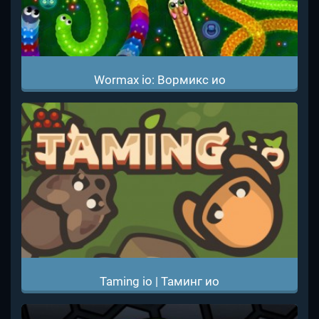
Wormax io: Вормикс ио
Taming io | Таминг ио