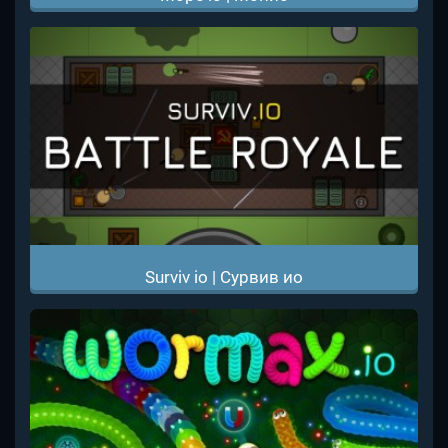
Surviv io | Сурвив ио