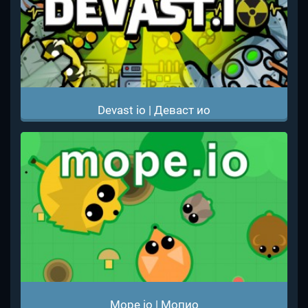
Devast io | Деваст ио
Mope io | Мопио