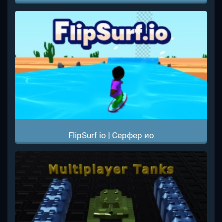
FlipSurf io | Серфер ио