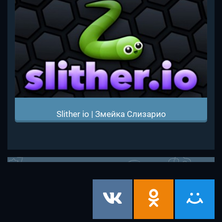
Slither io | Змейка Слизарио