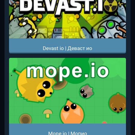
Devast io | Деваст ио
Mope io | Мопио