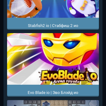
Stabfish2 io | Стабфиш 2 ио
Evo Blade io | Эво Блэйд ио