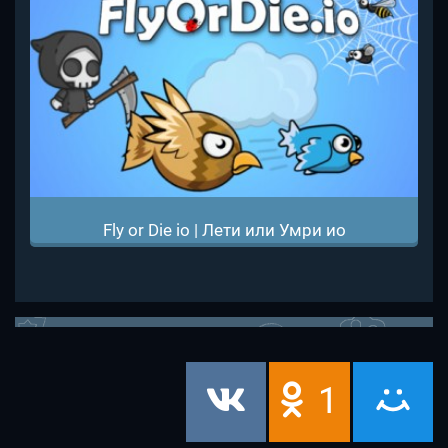
Fly or Die io | Лети или Умри ио
1