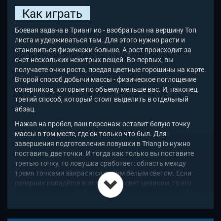
Как играть
Боевая задача в Трианг ио - взобраться на вершину Топ
листа и удерживат
ься там. Для этого нужно расти и
становиться физически больше. А рост происходит за
счет нескольких нехитрых вещей. Во-первых, вы
получаете очки роста, поедая цветные горошины на карте.
Второй способ добычи массы - физическое поглощение
соперников, которые по объему меньше вас. И, наконец,
третий способ, который стоит выделить в отдельный
абзац.
Нажав на пробел, ваш персонаж оставит белую точку
массы в том месте, где он только что был. Для
завершения подготовления ловушки в Triang io
нужно
поставить две точки. И тогда как только вы поставите
третью точку, то ловушка сработает: область между
тремя точками закрасится ярким белым светом. Если
соперник попадётся в этот белый свет целиком, то его
масса станет вашей. Соответственно, задача и третий
способ набора массы - заключать соперников в такие
светящиеся треугольники. Но будьте умны, точны и