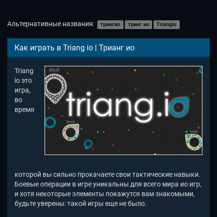
Альтернативные названия:
трингио
тринг ио
Triangio
Как играть в Triang io | Трианг ио
Triang
io это
игра,
во
время
которой вы сильно прокачаете свои тактические навыки.
Боевые операции в игре уникальны для всего мира ио игр,
и хотя некоторые элементы покажутся вам знакомыми,
будьте уверены: такой игры еще не было.