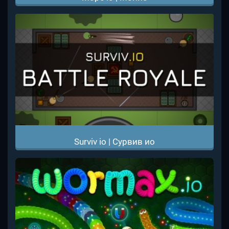
Surviv io | Сурвив ио