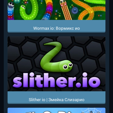
Wormax io: Вормикс ио
Slither io | Змейка Слизарио