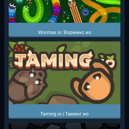
Wormax io: Вормикс ио
Taming io | Таминг ио