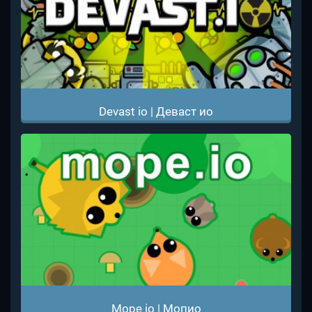
Devast io | Деваст ио
Mope io | Мопио