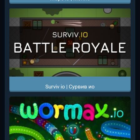
Surviv io | Сурвив ио