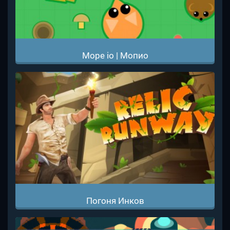
Mope io | Мопио
Погоня Инков