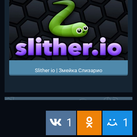
Slither io | Змейка Слизарио
1
1