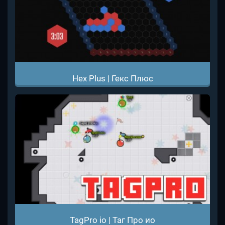
Hex Plus | Гекс Плюс
TagPro io | Таг Про ио