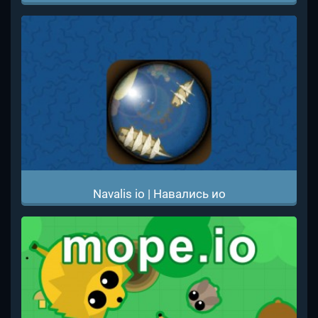
Navalis io | Навались ио